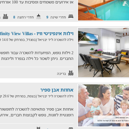
או אירועים משמחים ומסיבות עד 100 אורחים.
חדרי שינה
חדרי רחצה
ב
8
9
וילות אינפיניטי וויו - Infinity View Villas
וילה להשכרה ליד יבניאל (במגדל, במרחק של 14.6 ק"מ)
2 וילות נופש, המיועדות להשכרה עבור חופ
החברים. ניתן לשכור כל וילה בנפרד וליהנות מ-4 חדרי שינה, חצר
בריכה
אחוזת אבן ספיר
וילה להשכרה ליד יבניאל (בצפת, במרחק של 29.6 ק"מ)
אחוזת אבן ספיר מתאימה להשכרה לחופשות
רומנטית לזוגות, נופש לקבוצות חברים, אירוע