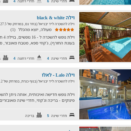
חדרי שינה
חדרי רחצה
ב
4
6
וילה black & white
וילה להשכרה ליד יבניאל (בחד נס, במרחק של 27.5 ק"מ)
מעולה, יוצא מהכלל
(1)
וילת
בעונת החורף), ג'קוזי ספא, מטבח מאובזר, ס
חדרי שינה
חדרי רחצה
ב
4
4
וילה Lalo - לאלו
וילה להשכרה ליד יבניאל (בנוף כנרת, במרחק של 27.2 ק"מ)
וילת נופש חדישה ואיכותית, אותה ניתן להש
פינוקים - בריכה וג'קוזי, חדרי שינה מאובזר
חדרי שינה
בריכה
5