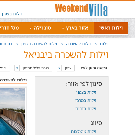
וילות בצפון
וילות ראשי
אזור בארץ
סוג וילה
מס' חדרי
וילות
וילות להשכרה
וילות להשכרה בצפון
כנרת וג
וילות להשכרה ביבניאל
בקשת סינון לפי:
צפון
כנרת וגליל תחתון
יבני
x
x
וילות להשכרה ל
סינון לפי אזור:
וילות בצפון
וילות במרכז
וילות בדרום
סיווג
וילות מומלצות