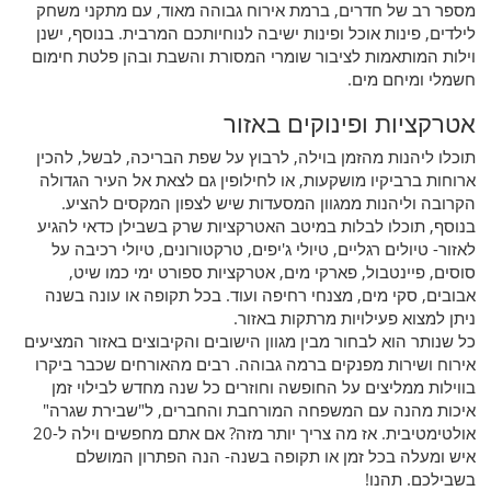
מספר רב של חדרים, ברמת אירוח גבוהה מאוד, עם מתקני משחק
לילדים, פינות אוכל ופינות ישיבה לנוחיותכם המרבית. בנוסף, ישנן
וילות המותאמות לציבור שומרי המסורת והשבת ובהן פלטת חימום
חשמלי ומיחם מים.
אטרקציות ופינוקים באזור
תוכלו ליהנות מהזמן בוילה, לרבוץ על שפת הבריכה, לבשל, להכין
ארוחות ברביקיו מושקעות, או לחילופין גם לצאת אל העיר הגדולה
הקרובה וליהנות ממגוון המסעדות שיש לצפון המקסים להציע.
בנוסף, תוכלו לבלות במיטב האטרקציות שרק בשבילן כדאי להגיע
לאזור- טיולים רגליים, טיולי ג'יפים, טרקטורונים, טיולי רכיבה על
סוסים, פיינטבול, פארקי מים, אטרקציות ספורט ימי כמו שיט,
אבובים, סקי מים, מצנחי רחיפה ועוד. בכל תקופה או עונה בשנה
ניתן למצוא פעילויות מרתקות באזור.
כל שנותר הוא לבחור מבין מגוון הישובים והקיבוצים באזור המציעים
אירוח ושירות מפנקים ברמה גבוהה. רבים מהאורחים שכבר ביקרו
בווילות ממליצים על החופשה וחוזרים כל שנה מחדש לבילוי זמן
איכות מהנה עם המשפחה המורחבת והחברים, ל"שבירת שגרה"
אולטימטיבית. אז מה צריך יותר מזה? אם אתם מחפשים וילה ל-20
איש ומעלה בכל זמן או תקופה בשנה- הנה הפתרון המושלם
בשבילכם. תהנו!