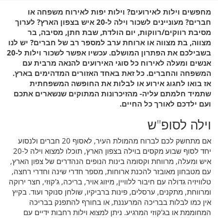
מחפשים וילות לאירועים? וילות יפות לאירוח משפחה או
חברים? מעוניינים לשכור וילה ל-20 איש בצפון הארץ? לערוך
מסיבת רווקים/רווקות, יום הולדת, שבת חתן, מסיבה, בר
מצווה, בת מצווה או ארוחת ערב למספר רב של חברים? יש לנו
בשבילכם את הפתרון המושלם. עכשיו אפשר לשכור וילות ל-20
אנשים ומעלה לאירוח כל סוגי האירועים להנאה מרבית עם
המשפחה והחברים. כל זאת באחד האזורים המדהימים בארץ.
אז בואו לחגוג אירוע או לבלות את החופשה המשפחתית
שתמיד חלמתם עליה- מהזיכרונות המתוקים שנשארים אתכם
ועם ילדכם לאורך כל החיים.
וילה לסופ"ש
אם מתחשק לכם לברוח מהמולת העיר, לאסוף 20 חברים ולנסוע
יחד לסוף שבוע מקסים בוילה בצפון הארץ, תוכלו למצוא וילה ל-20
איש ומעלה, מרווחת וקסומה בינות הנופים הנהדרים של צפון הארץ,
עם מטבחון מאובזר להכנת ארוחות, מספר חדרי שינה וחדרי רחצה,
טלוויזיה גדולה עם חיבור ללוויין, מיזוג אויר, בריכה, ג'קוזי, חצר ירוקה
ומרווחת, מתקנים, ערסלים, פינות ברביקיו, שולחן סנוקר ועוד. בקיץ
אין כמו לבלות בבריכה המרעננת, או בחורף להתפנק בבריכה
המחוממת או בג'קוזי המרגיע. ניתן למצוא וילות רחבות ידיים עם