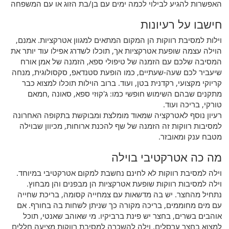
האפשרות להגיע לבילוי לכמה ימים עם בן/בת הזוג או עם המשפחה
חישבו על רעיונות
וילות למסיבת רווקות הן המקום המתאים למגוון אטרקציות. אמנם,
הוילה עצמה שופעת אטרקציות אך, תוכלו לשדרג אפילו עוד יותר את
המסיבה שלכם עם הזמנה של טיפולי ספא, הזמנה של אמן אורח
שיעביר לכם שעה-שעתיים, כמו הופעת סטנדאפ, סקסולוגית, מנחה
קריוקי מקצועי, רקדנית בטן, ועוד. ברוב הוילות תוכלו למצוא כבר
מתקנים שבהם השימוש חופשי כמו: ג'קוזי ספא, סאונה ,חמאם
טורקי, בריכה ועוד.
רעיון נוסף לאטרקציה שמאוד מומלצת ומבוקשת בתקופה האחרונה
למסיבות רווקות זה הזמנה של שף להכנת ארוחות, מכיוון שבוילה
מטבח ענק ומאובזר.
מה כה אטרקטיבי בוילה
וילה למסיבת רווקות לא לחינם נחשבת למקום אטרקטיבי במיוחד.
וילה למסיבות רווקות שופעת אטרקציות הן מבפנים והן מבחוץ.
נתחיל מהחצר. יש בה מדשאות עם צמחייה קסומה, בריכת שחייה
עם מים מחוממים, בריכה מקורה כך שניתן לשחות בה בחורף. אם
אוהבים בשרים, בחצר יש פינת ברביקיו. מי שאוהב שאנטי, תוכל
למצוא בחצר ערסלים. וילה להשכרה למסיבת רווקות מציעה חללים