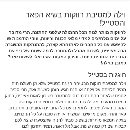
וילה למסיבת רווקות בשיא הפאר
והסטייל!
לרווקות מותר לנוח מכל ההמולה שלפני החתונה. הרי מדובר
על ימים מלחיצים למדיי מלאי הכנות וריצות, וזוהי הזדמנות פז
להיפגש עם כל החברים לאתנחתא קצרה, להתנתקות מהשגרה
הכה מעייפת, לשכוח מהכל ולהתמכר לכמה שעות של כיף עם
החברים הטובים ביותר. והיכון המקום האידיאלי לעשות זאת?
כמובן בוילה!
חוגגות בסטייל
וילה למסיבת רווקות מבטיחה חגיגה בסטייל שלא מן העולם הזה.
תמיד חלמתם על וילה ? אז הנה הגיע הזמן לעשות זאת, הרי סביר
להניח שלאחר החתונה תיכנסו להתגורר בשיכון לזוגות צעירים, רחוק
כמזרח ממערב מהוילה בה תבחרו. וילות למסיבת רווקות שהן
המקום האולטימטיבי לחגוג בו עם כל החברים הטובים ביותר ברוב
פאר והדר, מקום מרשים המשרה אווירה טובה על כל הנוכחים.
בוילה תמצאו מותרות בשפע, סביר להניח שתצטערו שיצא לכם
לבלות שם רק כמה שעות, אבל אל דאגה, תמיד תזדמן לכם