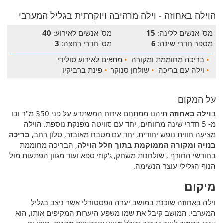
הוילה באחוזה - וילה מרהיבה ויוקרתית בגליל המערבי
מס' אנשים ללינה:
15
מס' אנשים לאירוע:
40
מספר חדרי שינה:
6
מס' חדרי רחצה:
3
•
בריכה מחוממת ומקורה
•
מתאים לאירוע סולידי
•
וילה עם בריכה
•
שולחן סנוקר
•
פינת ברביקיו
על המקום
ב
וילה באחוזה
תיהנו ממתחם אירוח המשתרע על פני 350 מ"ר ובו
מ- 5 חדרי שינה מרווחים, יחד עם סוויטה מפנקת נוספת. הוילה
מציעה חווית נופש יחודית, יחד עם מטבח מאובזר, סלון רחב,
בריכה
בנויה ומקורה הממוקמת בתוך חלל הוילה
, הבריכה מחוממת
בחודשי החורף , שולחנות משחק, ג'קוזי ספא ועוד מגוון הפתעות מול
הנוף הגלילי עוצר הנשימה.
מיקום
וילה באחוזה שוכנת במושב יערה הפסטורלי אשר ניצב בגליל
המערבי. המושב קיבל את שמו משפע היערות המקיפים אותו, הוא