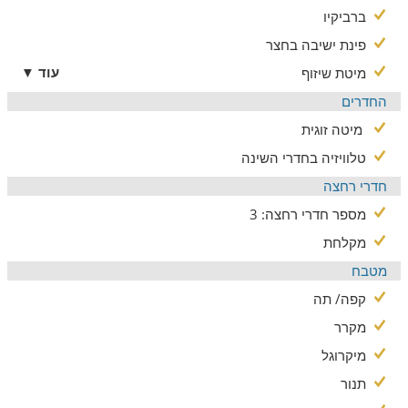
ברביקיו
לשומרי מסורת
פינת ישיבה בחצר
אירוח מותאים לציבור הדתי
עוד ▼
מיטת שיזוף
שומרי השבת שיתארחו בוילה מוזמנים להשתמש במיחם מים ופלטה
החדרים
חשמלית הניצבים במטבח. בית כנסת שוכן בקרבת הוילה, ובישוב
תמצאו גם מקווה טהרה. שעות העזיבה גמישות בשבת ובוילה תיהנו
מיטה זוגית
מפרטיות מוחלטת.
טלוויזיה בחדרי השינה
חדרי רחצה
מספר חדרי רחצה: 3
מקלחת
מטבח
קפה/ תה
מקרר
מיקרוגל
תנור