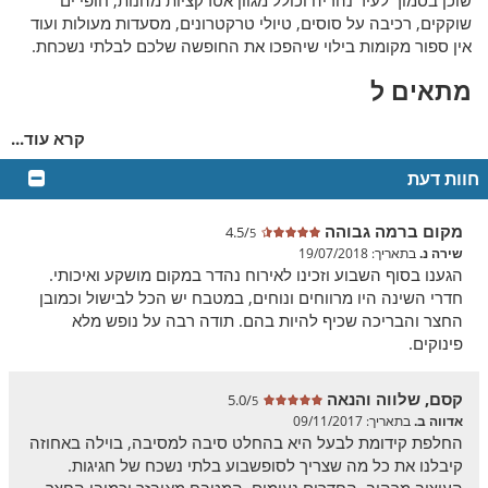
שוכן בסמוך לעיר נהריה וכולל מגוון אטרקציות מהנות, חופי ים
שוקקים, רכיבה על סוסים, טיולי טרקטרונים, מסעדות מעולות ועוד
אין ספור מקומות בילוי שיהפכו את החופשה שלכם לבלתי נשכחת.
מתאים ל
הוילה מתאימה לזוגות, משפחות וקבוצות של עד 15 נופשים הרוצים
קרא עוד...
ליהנות מחופשה בלתי נשכחת. הוילה אינה מאפשרת כניסה של
מערכות הגברה וקריוקי למתחם, אך מאפשרת חגיגת אירועים
חוות דעת
סולידיים כגון ימי גיבוש, סדנאות, ימי הולדת, אירועים משפחתיים
ועוד, בתיאום מראש.
מקום ברמה גבוהה
4.5/
5
פנים הוילה
שירה נ.
בתאריך: 19/07/2018
הגענו בסוף השבוע וזכינו לאירוח נהדר במקום מושקע ואיכותי.
חדרים מרווחים, מטבח יוקרתי ובריכה
חדרי השינה היו מרווחים ונוחים, במטבח יש הכל לבישול וכמובן
מקורה ומחוממת
החצר והבריכה שכיף להיות בהם. תודה רבה על נופש מלא
פינוקים.
וילה באחוזה
מעוצבת בסגנון יוקרתי עם צבעי לבן מרגיעים. סלון
הוילה מרווח ומציע מערכות ישיבה איכותיות במיוחד מול טלוויזית
קסם, שלווה והנאה
5.0/
פלזמה רחבה המחוברת ללווין. לצד הסלון ניצבת בריכת השחייה של
5
אדווה ב.
בתאריך: 09/11/2017
הוילה אשר מקורה ומחוממת בימי החורף, ולצידה ג'קוזי זרמים
החלפת קידומת לבעל היא בהחלט סיבה למסיבה, בוילה באחוזה
מפנק. מטבח הוילה כולל את כל הדרוש להכנת מטעמים, יחד עם
קיבלנו את כל מה שצריך לסופשבוע בלתי נשכח של חגיגות.
מקרר רחב, כלי בישול ואוכל, כיריים איכותיות, תנור אפייה ופינת