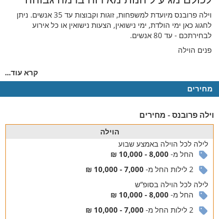
וילה פרובנס מיועדת למשפחות, זוגות וקבוצות עד 35 אנשים. ניתן
לחגוג כאן ימי הולדת, ימי נישואין, הצעות נישואין או כל אירוע
לבחירתכם - עד 80 אנשים.
פנים הוילה
ישנים, מבלים ומבשלים בוילה מרהיבה
קרא עוד...
כל אחת מהסוויטות מכילה מיטה זוגית אורתופדית איכותית, שידות
מחירים
אחסון ומסך טלוויזיה בלווין. לצדן 8 חדרי רחצה מטופחים עם מגבות
ותחליבי אמבט.
וילה פרובנס - מחירים
בחלל המרכזי תיהנו מסלון עם מערכת ישיבה ומסך טלוויזיה נוסף,
סאונה יבשה, פינת אוכל למספר רב של סועדים, לובי עם מכונת
הוילה
אספרסו ומטבח מאובזר במלואו לבישול: מקרר, בר מים, מקרר יינות,
לילה
לכל הוילה
באמצע שבוע
תנור אפייה, מיקרוגל, כיריים, מיקרוגל, מדיח כלים וכלי מטבח.
החל מ-
8,000 - 10,000 ₪
מתחם החוץ
2 לילות החל מ-
7,000 - 10,000 ₪
מתקנים שהופכים כל חופשה למושלמת
לילה
לכל הוילה
בסופ”ש
החל מ-
8,000 - 10,000 ₪
בחצר המתחם תיהנו בראש ובראשונה מבריכה שחייה ענקית
ומרעננת, המקורה ומחוממת בימי החורף.
2 לילות החל מ-
7,000 - 10,000 ₪
עוד בחצר: שולחנות משחק (פינג פונג וסנוקר), ג'קוזי ספא חיצוני,