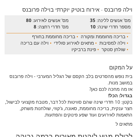
וילה פרובנס - אירוח בוטיק יוקרתי בוילה פרובנס
מס' אנשים ללינה:
35
מס' אנשים לאירוע:
80
מספר חדרי שינה:
10
מס' חדרי רחצה:
8
•
בריכה מחוממת ומקורה
•
בריכה מחוממת בחורף
•
וילה למסיבות
•
מתאים לאירוע סולידי
•
וילה עם בריכה
•
שולחן סנוקר
•
פינת ברביקיו
על המקום
בית נופש מהסרטים בלב הקסם של הגליל המערבי - וילה פרובנס
במושב מנות.
אז מה מחכה לכם כאן?
בגדול: הכל!
בקטן: 10 חדרי שינה שהם סוויטות לכל דבר, מטבח מקצועי לבישול,
חצר ענקית, בריכה מחוממת, סאונה, ג'קוזי, שולחנות משחק,
התאמות לאירועים ועוד שפע פינוקים והפתעות.
מתאים ל
לכולם מגיע ליהנות מאירוח ברמה גבוהה