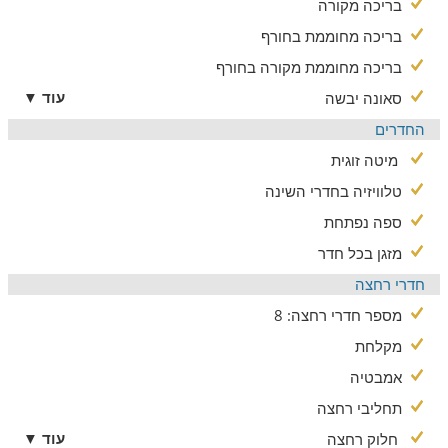
בריכה מקורה
טיילת נהריה
מערת קשת
בריכה מחוממת בחורף
מסלולי רכיבה על אופניים
בריכה מחוממת מקורה בחורף
טיולי טרקטורונים
סיורי יקבים
עוד ▼
סאונה יבשה
מסעדות מגוונות
החדרים
ועוד...
מיטה זוגית
טלוויזיה בחדרי השינה
ספה נפתחת
מזגן בכל חדר
חדרי רחצה
מספר חדרי רחצה: 8
מקלחת
אמבטיה
תחליבי רחצה
עוד ▼
חלוק רחצה