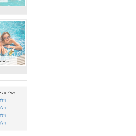
אולי זה י
וילו
ויל
ויל
ויל