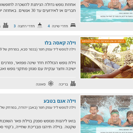
אחוזת נופש גדולה הניתנת להשכרה לחופשות 
חברים או לאירועים עד 30 אנשים. באחוזה ישנן 2 וילות, רותם ובר.
חדרי שינה
חדרי רחצה
ב
3
4
וילה קאסה בלו
וילה לנופש ליד עמק חפר (בכפר סבא, במרחק של 19 ק"מ)
וילת נופש הכוללת חדר שינה מפואר, מזרנים נ
ישיבה וחצר ענקית עם מגוון מתקני נופש ואט
בריכה
סאונה
וילה אגם בטבע
וילה לנופש ליד עמק חפר (באבן יהודה, במרחק של 13.6 ק"מ)
בואו ליהנות מנופש מפנק בוילת פאר השוכנת 
שקטה. בוילה תיהנו מבריכת שחייה, ג'קוזי ס