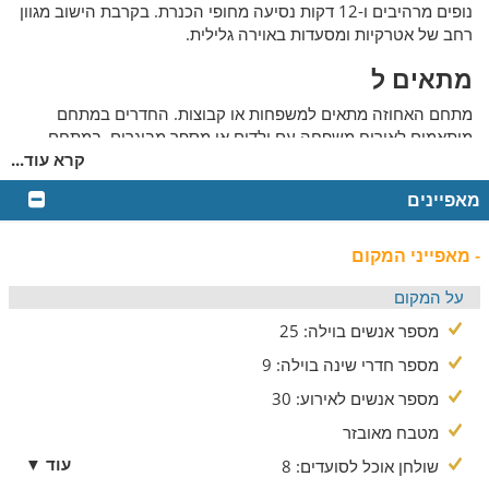
נופים מרהיבים ו-12 דקות נסיעה מחופי הכנרת. בקרבת הישוב מגוון
רחב של אטרקיות ומסעדות באוירה גלילית.
מתאים ל
מתחם האחוזה מתאים למשפחות או קבוצות. החדרים במתחם
מותאמים לאירוח משפחה עם ילדים או מספר מבוגרים. במתחם
קרא עוד...
אזורים משותפים רבים, פינות ישיבה מגוונות-בפנים ובחוץ, וניתן
לערוך אירועים קטנים במתחם.
מאפיינים
פנים הוילה
- מאפייני המקום
הוילה במתחם האחוזה מחולקת ל-2 קומות. בקומה הראשונה סלון
משותף גדול ומרווח עם פינות ישיבה ומטבח. בסלון טלוויזה גדולה, 3
על המקום
ספות גדולות ומפנקות ופינת אוכל גדולה. המטבח גדול עם מקרר ו2
מספר אנשים בוילה: 25
כיורים נפרדים.
בכל קומה חדר רחצה עם שירותים ומקלחת.
מספר חדרי שינה בוילה: 9
החדרים בוילה
מספר אנשים לאירוע: 30
בוילה 4 חדרים גדולים ומרווחים. בחדרים מיטה זוגית ושידת אחסון.
מטבח מאובזר
בנוסף, ב-3 מהחדרים קיימות 2 מיטות יחיד לילדים.
עוד ▼
שולחן אוכל לסועדים: 8
המטבח