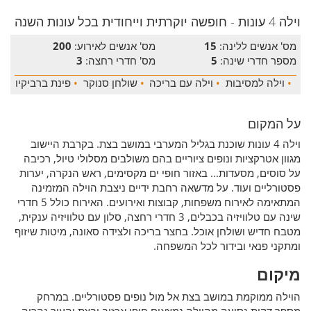
וילה 4 עונות - חופשה יוקרתית וייחודית בכל עונות השנה
מס' אנשים ללינה:
15
מס' אנשים לאירוע:
200
מספר חדרי שינה:
5
מס' חדרי רחצה:
3
•
וילה למסיבות
•
וילה עם בריכה
•
שולחן סנוקר
•
פינת ברביקיו
על המקום
וילה 4 עונות שוכנת בגליל המערבי במושב בצת. בקרבת היישוב
מגוון אטרקציות ונופים ציוריים בהם משולבים מסלולי טיול, רכיבה
על סוסים, מסעדות... באזור חופי ים מקסימים, ראש הנקרה, יערות
פסטורליים ועוד. על מדשאה רחבת ידיים ניצבת הוילה המזמינה
המתאימה לאירוח משפחות, קבוצות ואירועים. האירוח כולל 5 חדרי
שינה עם טלוויזיה בכבלים, 3 חדרי רחצה, סלון עם טלוויזיה ענקית,
מטבח חדיש ושולחן אוכל. בחצר בריכה ולצידה סאונה, מיטות שיזוף
ומתקני פנאי ובידור לכל המשפחה.
מיקום
הוילה ממוקמת במושב בצת אל מול נופים פסטורליים. במרחק