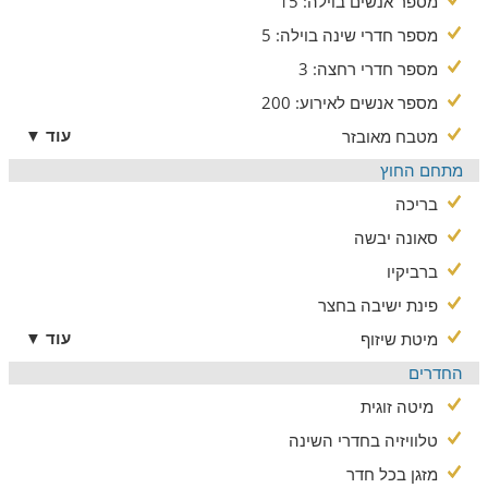
מספר אנשים בוילה: 15
המטבח בוילה מתכתב עם סגנון הסלון והחוץ ומתאפיין בסגנון
מספר חדרי שינה בוילה: 5
מודרני חדשני המעורר תחושת הנאה ושמחת חיים. המטבח כולל
מכשור מלא ונוח. מדיח כלים, מקרר, כיריים, תנור, בלי בישול והגשה
מספר חדרי רחצה: 3
ופינת קפה ותה. לצד המטבח שולחן אוכל מרווח בו תוכלו ליהנות
מספר אנשים לאירוע: 200
מארוחה מענגת אל מול נוף מרהיב.
עוד ▼
מטבח מאובזר
מתחם החוץ
מתחם החוץ
בחצר וילת 4 העונות ניתן ליהנות ממדשאות ירוקות, בריכה גדולה
בריכה
ומפנקת, פינת ישיבה להירגעות מול הנוף, מיטות שיזוף, ערסל, ג'קוזי
גדול המתאים לקבוצה, סאונה ועוד פינוקים.
סאונה יבשה
ברביקיו
פינת ישיבה בחצר
עוד ▼
מיטת שיזוף
החדרים
מיטה זוגית
טלוויזיה בחדרי השינה
מזגן בכל חדר