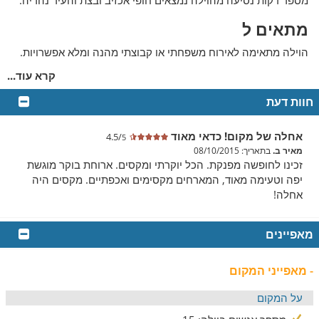
מספר דקות נסיעה מהוילה נמצאים חופי אכזיב ובצת והעיר נהריה.
מתאים ל
הוילה מתאימה לאירוח משפחתי או קבוצתי מהנה ומלא אפשרויות.
חצר הוילה הרחבה מושלמת לאירועים ומסיבות לעד 200 איש עם
קרא עוד...
אפשרות לליווי שף צמוד.
חוות דעת
פנים הוילה
הוילה מציעה 5 חדרי שינה זוגיים ומהודרים הכוללים טלוויזיה
אחלה של מקום! כדאי מאוד
4.5/
5
בכבלים ומיטת קינג סייז ושלושה חדרי רחצה מעוצבים. סלון נעים
מאיר ב.
בתאריך: 08/10/2015
ומרווח עם טלוויזיה lcd בגודל 80 אינץ', ספריית סרטים, מטבח
זכינו לחופשה מפנקת. הכל יוקרתי ומקסים. ארוחת בוקר מוגשת
חדשני ושולחן אוכל ל-20 סועדים. הוילה מפוארת ומודרנית, משובצת
יפה וטעימה מאוד, המארחים מקסימים ואכפתיים. מקסים היה
בפריטי עיצוב צבעוניים ומרתקים.
אחלה!
החדרים בוילה
מאפיינים
חמשת חדרי השינה הזוגיים בוילה מעוצבים בסגנון יוקרתי וייחודי.
בכל אחד מהם מיטת קינג סייז, וטלוויזיה בחיבור לכבלים. לשניים
- מאפייני המקום
מהחדרים חדר רחצה פרטי עם ג'קוזי.
על המקום
המטבח