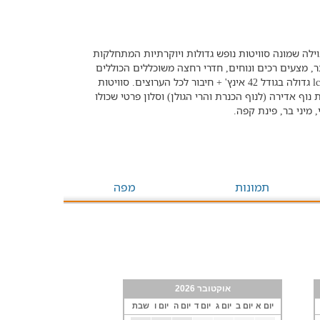
ילה שמונה סוויטות נופש גדולות ויוקרתיות המתחלקות
 בר, מצעים רכים ונוחים, חדרי רחצה משוכללים הכוללים
שירותים ומקלחת, ג'קוזי ספא רומנטי זוגי ברמה גבוהה, טלוויזית lcd גדולה בגודל 42 אינץ' + חיבור לכל הערוצים. סוויטות
 תוכלו למצוא מרפסת נוף אדירה (לנוף הכנרת והרי הגולן) וסלון פרטי שכולו
תמונות
מפה
אוקטובר 2026
יום א
יום ב
יום ג
יום ד
יום ה
יום ו
שבת