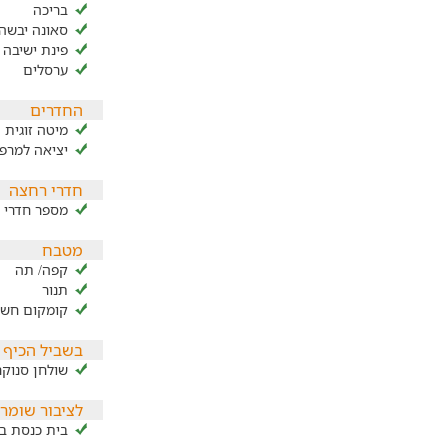
בריכה
סאונה יבשה
פינת ישיבה 
ערסלים
החדרים
מיטה זוגית
יציאה למרפ
חדרי רחצה
מספר חדרי ר
מטבח
קפה/ תה
תנור
קומקום חשמ
בשביל הכיף
שולחן סנוקר
לציבור שומר
בית כנסת ב