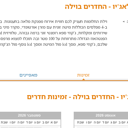
אג'יו - החדרים בוילה
וילת החלומות תעניק לכם חווית אירוח מפנקת מלאה בתענוגות. בו
ב-4 מפלסים הכוללות מיטה זוגית עם מזרן אורטופדי, מקרר מיני
הפנטהאוז הגדולה מתרווחת על 100 מטר ובה
שלכם, ג'קוזי ספא, מסך lcd מול המיטה ומסך lcd נוסף מול הג'קוזי, מיני בר, פינת קפה.
זמינות
מאפיינים
'יו - החדרים בוילה - זמינות חדרים
אוגוסט 2026
ספטמבר 2026
יום ב
יום ג
יום ד
יום ה
יום ו
שבת
יום א
יום ב
יום ג
יום ד
יום ה
יום ו
שבת