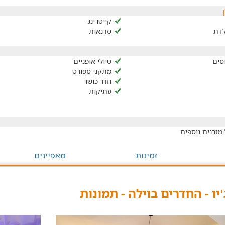
קייטרינג
לדת
סדנאות
סים
טיולי אופניים
מתקני ספורט
חדר כושר
עתיקות
מזרנים נוספים
זמינות
מאפיינים
'יו - החדרים בוילה - תמונות