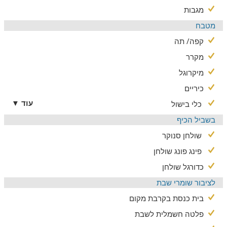
מגבות
שומרי המסורת שיגיעו לוילה יהנו מפרטיות מוחלטת, בנוסף לפלטה
חשמלית ומייחם מים חמים הניצבים במטבח ובית כנסת השוכן
מטבח
בקרבת הוילה.
קפה/ תה
מקרר
מיקרוגל
כיריים
עוד ▼
כלי בישול
בשביל הכיף
שולחן סנוקר
פינג פונג שולחן
כדורגל שולחן
לציבור שומרי שבת
בית כנסת בקרבת מקום
פלטה חשמלית לשבת