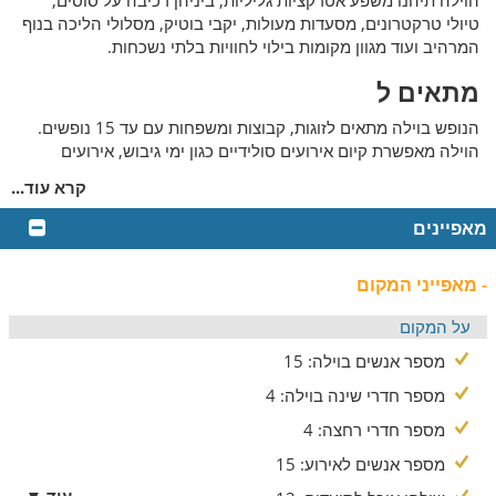
הוילה תיהנו משפע אטרקציות גליליות, ביניהן רכיבה על סוסים,
טיולי טרקטרונים, מסעדות מעולות, יקבי בוטיק, מסלולי הליכה בנוף
המרהיב ועוד מגוון מקומות בילוי לחוויות בלתי נשכחות.
מתאים ל
הנופש בוילה מתאים לזוגות, קבוצות ומשפחות עם עד 15 נופשים.
הוילה מאפשרת קיום אירועים סולידיים כגון ימי גיבוש, אירועים
משפחתיים, ימי הולדת ועוד, בתיאום מראש. בסמוך לאחוזה, קיים
קרא עוד...
מתחם דומה, אף הוא עם 4 חדרים ואבזור מלא. ניתן להשכיר את
הוילה הנוספת במקרה הצורך, כאשר מדובר בקבוצות גדולות.
מאפיינים
פנים הוילה
- מאפייני המקום
בחלל הפנימי של הוילה יהנו הנופשים מלובי רחב המעוצב בסגנון
מודרני נקי, כשהוא כולל מגוון הפתעות מבטיחות, כגון ספות ישיבה
על המקום
גדולות ונוחות, שולחן סנוקר מקצועי, כדורגל שולחני לבילוי משותף,
מספר אנשים בוילה: 15
טלוויזית פלזמה 65" אינץ' מחוברת למערכת קולנוע ביתית, לחווית
הצפייה המושלמת וקונסולת משחקים היוקרתית xbox.
מספר חדרי שינה בוילה: 4
מספר חדרי רחצה: 4
החדרים בוילה
מספר אנשים לאירוע: 15
4 חדרי שינה מפנקים מחכים לכם בוילה, מעוצבים בטוב טעם
עוד ▼