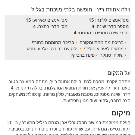
וילה אחוזת ריץ - חופשה בלתי נשכחת בגליל
מס' אנשים ללינה:
15
מס' אנשים לאירוע:
15
מספר חדרי שינה:
4
מס' חדרי רחצה:
4
חדרי שינה נוספים במתחם:
4
•
בריכה מחוממת ומקורה
•
בריכה מחוממת בחורף
•
מתאים לאירוע סולידי
•
וילה עם בריכה
•
ג'קוזי ספא
•
שולחן סנוקר
•
פינת ברביקיו
על המקום
מתחם יוקרתי מחכה לכם בוילה אחוזת ריץ', מתחם המעוצב בטוב
טעם ונועד להעניק את חווית הנופש המושלמת. בוילה תיהנו מ- 4
חדרי שינה מפנקים, מטבח מאובזר, סלון מרווח, קונסולת משחקים,
חצר רחבה, ג'קוזי ועוד מגוון הפתעות.
מיקום
הוילה ממוקמת במושב הפסטורלי אבן מנחם בגליל המערבי, כ- 20
דקות נסיעה מנהריה, עם שדות פורחים ופרדסים ריחניים. בסביבת