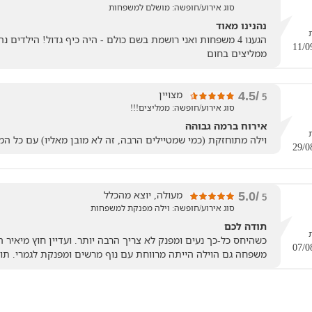
סוג אירוע/חופשה: מושלם למשפחות
נהנינו מאוד
הגענו 4 משפחות ואני רושמת בשם כולם - היה כיף גדול! הילדי
ממליצים בחום
מצויין
/4.5
5
סוג אירוע/חופשה: ממליצים!!!
אירוח ברמה גבוהה
וילה מתוחזקת (כמי שמטיילים הרבה, זה לא מובן מאליו) עם כל המ
מעולה, יוצא מהכלל
/5.0
5
סוג אירוע/חופשה: וילה מפנקת למשפחות
תודה לכם
כשהיחס כל-כך נעים ומפנק לא צריך הרבה יותר. ועדיין חוץ מיאיר
משפחה גם הוילה הייתה מרווחת עם נוף מרשים ומפנקת לגמרי. תו