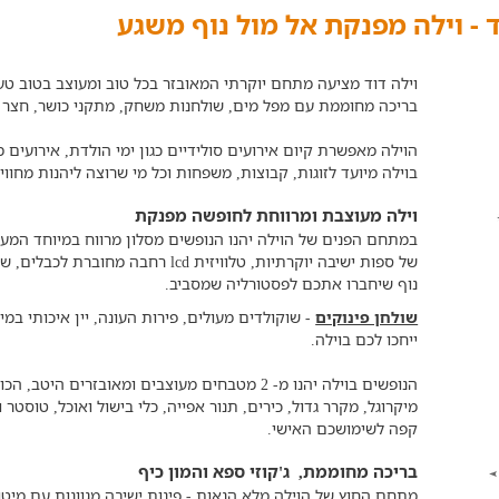
ד - וילה מפנקת אל מול נוף משגע
בריכה מחוממת עם מפל מים, שולחנות משחק, מתקני כושר, חצר מט
הוילה מאפשרת קיום אירועים סולידיים כגון ימי הולדת, אירועים
בוילה מיועד לזוגות, קבוצות, משפחות וכל מי שרוצה ליהנות מחוויה איכות
וילה מעוצבת ומרווחת לחופשה מפנקת
במתחם הפנים של הוילה יהנו הנופשים מסלון מרווח במיוחד המעוצב
נוף שיחברו אתכם לפסטורליה שמסביב.
שולחן פינוקים
- שוקולדים מעולים, פירות העונה, יין איכותי במ
ייחכו לכם בוילה.
הנופשים בוילה יהנו מ- 2 מטבחים מעוצבים ומאובז
מיקרוגל, מקרר גדול, כירים, תנור אפייה, כלי בישול ואוכל, טוסטר
קפה לשימושכם האישי.
בריכה מחוממת, ג'קוזי ספא והמון כיף
מתחם החוץ של הוילה מלא הנאות - פינות ישיבה מגוונות עם מיטות