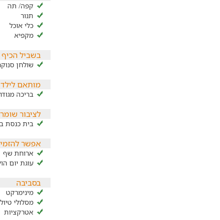
קפה/ תה
תנור
כלי אוכל
מקפיא
בשביל הכיף
שולחן סנוקר
מותאם לילדי
בריכה מגוד
לציבור שומר
בית כנסת ב
אפשר להזמין
ארוחת שף
עוגת יום הו
בסביבה
מינימרקט
מסלולי טיול
אטרקציות