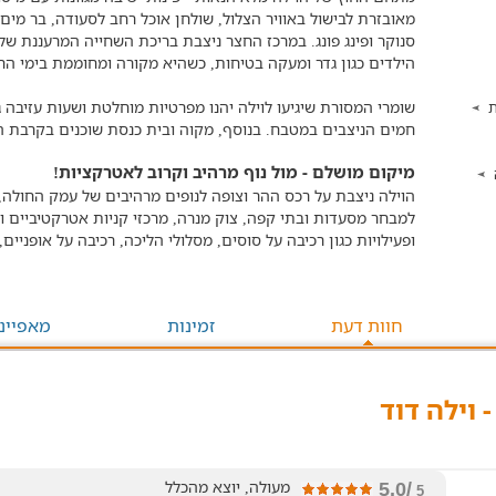
מאובזרת לבישול באוויר הצלול, שולחן אוכל רחב לסעודה, בר מי
סנוקר ופינג פונג. במרכז החצר ניצבת בריכת השחייה המרעננת של 
הילדים כגון גדר ומעקה בטיחות, כשהיא מקורה ומחוממת בימי החור
שומרי המסורת שיגיעו לוילה יהנו מפרטיות מוחלטת ושעות עזיבה
ת
חמים הניצבים במטבח. בנוסף, מקוה ובית כנסת שוכנים בקרבת הו
מיקום מושלם - מול נוף מרהיב וקרוב לאטרקציות!
הוילה ניצבת על רכס ההר וצופה לנופים מרהיבים של עמק החולה, ה
למבחר מסעדות ובתי קפה, צוק מנרה, מרכזי קניות אטרקטיביים 
ופעילויות כגון רכיבה על סוסים, מסלולי הליכה, רכיבה על אופניים
חוות דעת
זמינות
מאפיינ
 וילה דוד
מעולה, יוצא מהכלל
/5.0
5