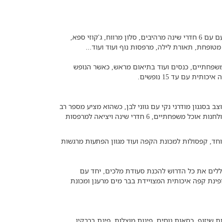
וילה דוד מציעה מתחם יוקרתי המאובזר בכל טוב ומעוצב בטוב טעם עם 6 חדרי שינה מרהיבים, סלון מרווח, ג'קוזי ספא,
ופחת, תאורת לילה, מרפסות נוף ועוד ועוד...
 משפחתיים, כנסים ועוד בתיאום מראש, כאשר הנופש
ית עם עד 15 נופשים.
 בסגנון מודרני נקי עם גווני לבן, כשהוא מציע מספר רב
של ספות ישיבה יוקרתיות, טלוויזית lcd רחבה מחוברת לכבלים, שולחנות אוכל משפחתיים, 6 חדרי שינה ויציאה למרפסות
יוחד, קפסולות למכונת הקפה ועוד מגוון הפתעות מרגשות
רים היטב, הכוללים את כל הדרוש להכנת סעודת מלכים, יחד עם
 ופינת קפה איכותית המצויידת בבר מים מרענן ומכונת
 שיזוף, כסאות נוחים, פינות מוצלות, פינת ברבקיו