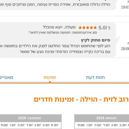
הוילה גדולה ומאובזרת, אווירה כפרית נעימה, המון מרחבים ונוף פשו
מעולה, יוצא מהכלל
/5.0
5
סוג אירוע/חופשה: חופשה מושלמת שאין לתאר!
סיום מתוק לקיץ
רגע לפני שהחופש הגדול נגמר החלטנו לפנק את הילדים בחופשה אח
עם בריכה נקייה וצמחייה הורסת! פנינת טבע של ממש!
חוות דעת
זמינות
מאפיינ
רוב לזית - הוילה - זמינות חדרים
אוגוסט 2026
ספטמבר 2026
יום ב
יום ג
יום ד
יום ה
יום ו
שבת
יום א
יום ב
יום ג
יום ד
יום ה
יום ו
שבת