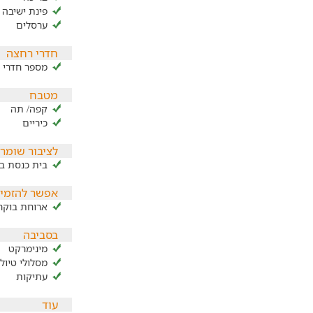
פינת ישיבה 
ערסלים
חדרי רחצה
מספר חדרי ר
מטבח
קפה/ תה
כיריים
לציבור שומר
בית כנסת ב
אפשר להזמין
ארוחת בוקר
בסביבה
מינימרקט
מסלולי טיול
עתיקות
עוד