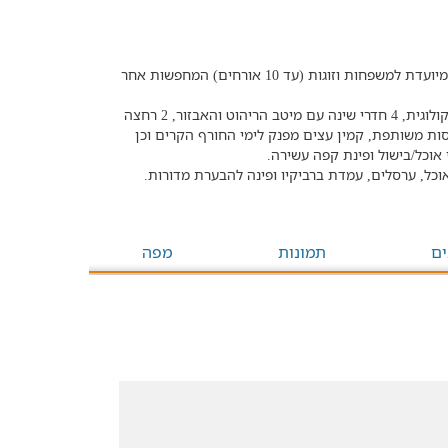
וילה כפרית ויפה הממוקמת בלב מטע זיתים וטבולה בטבע קסום. מיועדת למשפחות וזוגות (עד 10 אורחים) המחפשות אחר
הוילה מעניקה חווית אירוח בסגנון אקולוגי מציעה בריכת שחייה אקולוגית, 4 חדרי שינה עם מיטב הריהוט והאבזור, 2 רחצה
ות משותפת, קמין עצים מפנק לימי החורף הקרים וכן
אוכל/בישול ופינת קפה עשירה.
כל, ערסלים, עמדת ברביקיו ופינה להבערת מדורות.
ים
תמונות
מפה