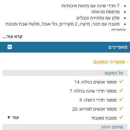
7 חדרי שינה עם מיטות איכותיות
מרפסת מרווחת
סלון עם טלוויזיה וכבלים
מטבח עם תנור, מיקרו, 2 מקררים, כלי אוכל, פלטת שבת ומכונת
אספרסו
חדרי רחצה ושירותים
קרא עוד...
חדר מוזיקה מקצועי המאפשר ביצוע חזרות והקלטות
מאפיינים
*ניתן להוסיף מזרנים
*שימוש בחדר מוזיקה, בתיאום מראש
- מאפייני המקום
מתחם החוץ
על המקום
במתחם החוץ המרהיב תיהנו מ:
מספר אנשים בוילה: 14
ג׳קוזי זרמים מפנק, גריל גז, סאג' לפיתות,
מספר חדרי שינה בוילה: 7
​פינות ישיבה, מדשאה גדולה, שבילי הליכה
המאפשרים ירידה ישירות ליער.
מספר חדרי רחצה: 4
אפשר להזמין
מספר אנשים לאירוע: 20
עוד ▼
מטבח מאובזר
ניתן להזמין ארוחות עשירות, עיסויים מקצועיים, הדרכות
והרצאות בתיאום מראש ובתוספת תשלום.
מתחם החוץ