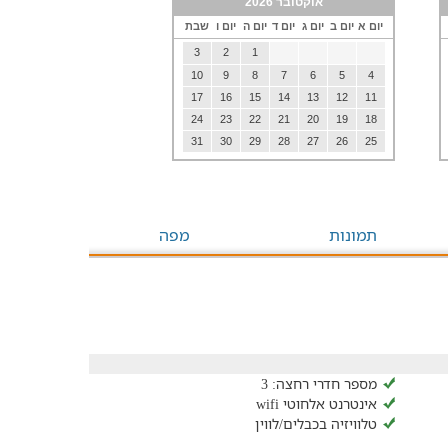
אוקטובר 2026
יום א
יום ב
יום ג
יום ד
יום ה
יום ו
שבת
3
2
1
10
9
8
7
6
5
4
17
16
15
14
13
12
11
24
23
22
21
20
19
18
31
30
29
28
27
26
25
תמונות
מפה
מספר חדרי רחצה: 3
אינטרנט אלחוטי wifi
טלוויזיה בכבלים/לווין