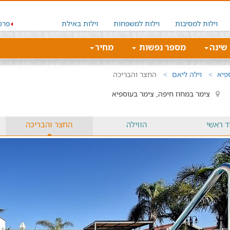
וילות למסיבות
וילות למשפחות
וילות באילת
פרס
 שינה
מספר נפשות
מחיר
פיא
וילה ליאם
החצר והבריכה
צימר במחוז חיפה, צימר בעוספיא
ד ראשי
הווילה
החצר והבריכה