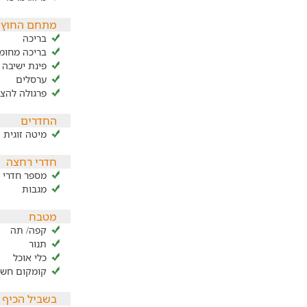
מתחם החוץ
בריכה
בריכה מחומ
פינת ישיבה 
ערסלים
פרגולה להצ
החדרים
מיטה זוגית
חדרי רחצה
מספר חדרי ר
מגבות
מטבח
קפה/ תה
תנור
כלי אוכל
קומקום חשמ
בשביל הכיף