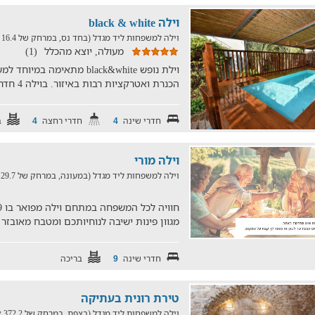
וילה black & white
וילה למשפחות ליד מגדל (בחד נס, במרחק של 16.4 ק"מ)
מעולה, יוצא מהכלל
(1)
וילת נופש black&white מתא
הכנרת ואטרקציות רבות באיזור. בוילה 4 חדרי שינה, בריכה חיצונית
חדרי שינה
חדרי רחצה
ב
4
4
וילה מורי
וילה למשפחות ליד מגדל (במעונה, במרחק של 29.7 ק"מ)
מגוון פינות ישיבה לנוחיותכם ומטבח מאובזר
חדרי שינה
בריכה
9
טירת רונית בעתיקה
וילה למשפחות ליד מגדל (בצפת, במרחק של 372.2 ק"מ)