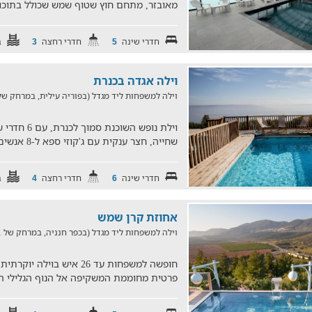
מאובזר, מתחם חוץ שטוף שמש שכולל בתוכו 
חדרי שינה
חדרי רחצה
ב
3
5
וילה אגדה בכנרת
וילה למשפחות ליד מגדל (בפוריה עילית, במרחק של 12.6 ק"מ
וילת נופש הש
שחייה, חצר ענקית עם ג'קוזי ספא ל-8 אנשים, שולחן סנוקר, עמ
חדרי שינה
חדרי רחצה
ב
4
6
אחוזת קרן שמש
וילה למשפחות ליד מגדל (בכפר חנניה, במרחק של 11.1 ק"מ)
פרטית מחוממת המשקיפה אל הנוף הגלילי הפ