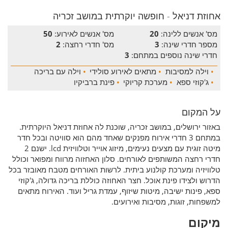
אחוזת דניאל - חופשה יוקרתית במושב זכריה
מס' אנשים ללינה:
20
מס' אנשים לאירוע:
50
מספר חדרי שינה:
3
מס' חדרי רחצה:
2
חדרי שינה נוספים במתחם:
3
•
וילה למסיבות
•
מתאים לאירוע סולידי
•
וילה עם בריכה
•
ג'קוזי ספא
•
מערכת קריוקי
•
פינת ברביקיו
על המקום
באזור ירושלים, במושב זכריה, שוכנת לה אחוזת דניאל היוקרתית.
במתחם 3 חדרי אירוח מפנקים שאחד מהם הוא סוויטה ובכל חדר
מיטה זוגית עם מצעים נעימים, מיזוג אוייר וטלוויזית lcd. ישנם 2
חדרי רחצה המשותפים לאורחים. סלון האחזוה מרווח ומפואר וכולל
טלוויזיה ומערכת קולנוע ביתית. לרשות האורחים מטבח מאובזר בכל
הדרוש ולצידו פינת אוכל. חצר האחוזה כוללת בריכה גדולה, ג'קוזי
ספא, פינות ישיבה, מיטות שיזוף, עמדת גריל ועוד. האירוח מתאים
למשפחות, זוגות, מסיבות ואירועים.
מיקום