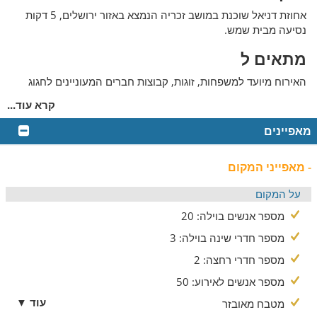
אחוזת דניאל שוכנת במושב זכריה הנמצא באזור ירושלים, 5 דקות
נסיעה מבית שמש.
מתאים ל
האירוח מיועד למשפחות, זוגות, קבוצות חברים המעוניינים לחגוג
יחדיו ואירועים כגון מסיבת רווקות, ימי הולדת ועוד. המקום מונגש
קרא עוד...
לנכים ויכול להכיל עד 20 אורחים.
מאפיינים
פנים הוילה
וילת האירוח כוללת 2 חדרי שינה וסוויטה. בכל אחד מן החדרים ניתן
- מאפייני המקום
ליהנות ממיטה זוגית עם מצעים מפנקים, פינת ישיבה, טלוויזית lcd
ומיזוג אוויר. במקום קיימים 2 חדרי רחצה משותפים .בסלון הוילה
על המקום
ישנה פינת ישיבה מעור, טלוויזית lcd גדולה, מערכת קולנוע ביתית
מספר אנשים בוילה: 20
ומערכת קריוקי. מטבח הוילה מאובזר במלואו וכולל את כל הציוד
הדרוש להכנת ארוחות עשירות ומפנקות ולצידו פינת אוכל ל-12
מספר חדרי שינה בוילה: 3
סועדים. אורחי הוילה רשאים להשתמש באינטרנט האלחוטי הקיים
מספר חדרי רחצה: 2
במקום.
מספר אנשים לאירוע: 50
המטבח
עוד ▼
מטבח מאובזר