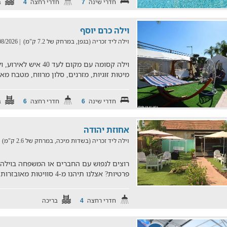
חדרי שינה
חדרי רחצה
ב
4
7
וילה כרם יוסף
וילה ליד זכריה (בגפן, במרחק של 7.2 ק"מ)
| 06/08/2026
מיטות זוגיות, מזרנים, סלון מרווח, מטבח מא
חדרי שינה
חדרי רחצה
ב
6
6
אחוזת יהודה
וילה ליד זכריה (בשדות מיכה, במרחק של 2.6 ק"מ)
6
רוצים לנפוש עם החברים או המשפחה בויל
פרטיות? אצלנו תיהנו מ-4 סוויטות מאובזרות במתחם הכולל בריכת שחייה,
חדרי רחצה
בריכה
4