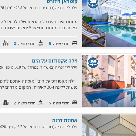
קומראן ריזורט
וילה ליד זכריה (בהודיה, במרחק של 28.8 ק"מ)
| 05/08/2026
מתחם אירוח עם כל ההנאות של וילה אבל ע
בצימרים. במתחם תמצאו 5 יחידות אירוח, בריכה מחוממת ומקורה, מטבח ג
חדרי שינה
חדרי רחצה
ב
3
5
וילה אקסודוס על הים
וילה ליד זכריה (באשדוד, במרחק של 30.9 ק"מ)
| 05/08/2026
נפשות ללינה ו-30 לאירוח! המקום מדהים לחגיגות אירועים סולידיים יי
חדרי שינה
חדרי רחצה
ב
2
5
אחוזת דרנה
וילה ליד זכריה (בתירוש, במרחק של 6.7 ק"מ)
| 06/08/2026