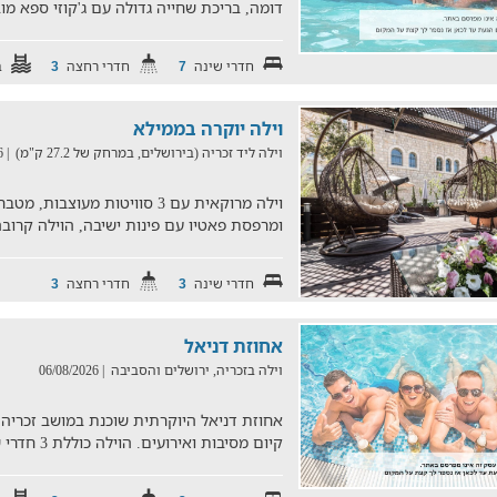
דומה, בריכת שחייה גדולה עם ג'קוזי ספא מו
חדרי שינה
חדרי רחצה
ב
3
7
וילה יוקרה בממילא
וילה ליד זכריה (בירושלים, במרחק של 27.2 ק"מ)
| 05/08/2026
וילה מרוקאית עם 3 סוויטות מעו
ומרפסת פאטיו עם פינות ישיבה, הוילה קרובה
חדרי שינה
חדרי רחצה
3
3
אחוזת דניאל
וילה בזכריה, ירושלים והסביבה
| 06/08/2026
אחוזת דניאל היוקרתית שוכנת במושב זכריה 
קיום מסיבות ואירועים. הוילה כוללת 3 חדרי שינה מפנקים חצר