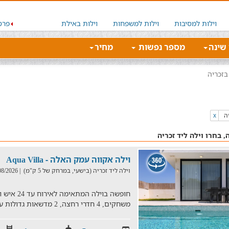
וילות למסיבות
וילות למשפחות
וילות באילת
פרס
 שינה
מספר נפשות
מחיר
בזכריה
ה
x
ה, בחרו וילה ליד זכריה
וילה אקווה עמק האלה - Aqua Villa
וילה ליד זכריה (בישעי, במרחק של 5 ק"מ)
| 06/08/2026
משחקים, 4 חדרי רחצה, 2 מדשאות גדולות עם בריכה מחוממת ומגודרת, שו