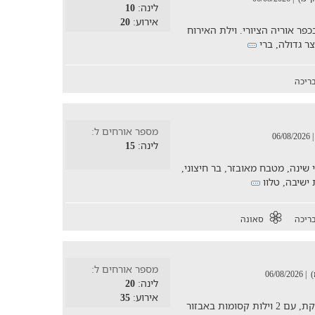
לינה:
10
אירוע:
20
פר אוריה הציורי. וילת האירוח
ריכה
מספר אורחים ל:
| 06/08/202
לינה:
15
יה, בריכת זרמים מחוממת, 3 חדרי שינה, מטבח מאובזר, בר חיצוני,
 ישיבה, טלוו
ריכה
סאונה
מספר אורחים ל:
| 06/08/2026
לינה:
20
אירוע:
35
מתחם וילה רגע בלבן מציעה חווית נופש מפנקת, עם 2 וילות קסומות באבזור