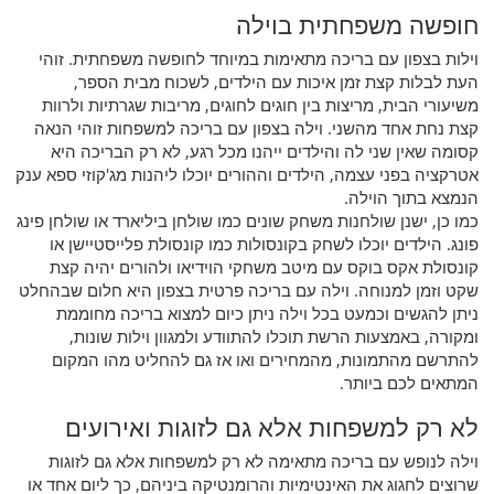
חופשה משפחתית בוילה
וילות בצפון עם בריכה מתאימות במיוחד לחופשה משפחתית. זוהי
העת לבלות קצת זמן איכות עם הילדים, לשכוח מבית הספר,
משיעורי הבית, מריצות בין חוגים לחוגים, מריבות שגרתיות ולרוות
קצת נחת אחד מהשני. וילה בצפון עם בריכה למשפחות זוהי הנאה
קסומה שאין שני לה והילדים ייהנו מכל רגע, לא רק הבריכה היא
אטרקציה בפני עצמה, הילדים וההורים יוכלו ליהנות מג'קוזי ספא ענק
הנמצא בתוך הוילה.
כמו כן, ישנן שולחנות משחק שונים כמו שולחן ביליארד או שולחן פינג
פונג. הילדים יוכלו לשחק בקונסולות כמו קונסולת פלייסטיישן או
קונסולת אקס בוקס עם מיטב משחקי הוידיאו ולהורים יהיה קצת
שקט וזמן למנוחה. וילה עם בריכה פרטית בצפון היא חלום שבהחלט
ניתן להגשים וכמעט בכל וילה ניתן כיום למצוא בריכה מחוממת
ומקורה, באמצעות הרשת תוכלו להתוודע ולמגוון וילות שונות,
להתרשם מהתמונות, מהמחירים ואו אז גם להחליט מהו המקום
המתאים לכם ביותר.
לא רק למשפחות אלא גם לזוגות ואירועים
וילה לנופש עם בריכה מתאימה לא רק למשפחות אלא גם לזוגות
שרוצים לחגוג את האינטימיות והרומנטיקה ביניהם, כך ליום אחד או