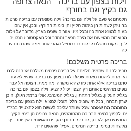
וילות בצפון עם בריכה – הנאה צרופה
גם בקיץ וגם בחורף!
חלמתם אי פעם על וילה עם בריכה? וילה מפוארת עם בריכה פרטית
בה ניתן לשחות הן בימות הקיץ והן בימות החורף? ובכן, אין שום
בעיה למצוא אחת כזו ובכל מיני אזורים שונים בארץ. מדובר על וילות
מפוארות המציעות את מירב הפאר וההדר וכל האקססוריז הנלווים
לכך, מקום מושלם לבלות בו בסטייל לגמרי אחר ממה שהכרתם עד
כה!
בריכה פרטית משלכם!
סביר להניח שתמיד חלמתם על בריכה פרטית משלכם אז הנה לכם
הזדמנות ליהנות מאחת שכזו! וילות בצפון עם בריכה שהיא לא עוד
סתם בריכה אלא אחת כזו שהיא מקורה ומחוממת, הצופה אל עבר
נופים מדהימים אותם רק הצפון יכול להציע. וילה בצפון עם בריכה
בגליל העליון, בגליל התחתון, בגליל המערבי, אולי ברמת הגולן, היכן
שרק תבחרו, בכל היישובים הללו תוכלו למצוא וילה בצפון עם בריכה
מחוממת מה שאומר שכל שנותר עליכם לעשות הוא להצטייד בבגדי
ים ולקפוץ למימי הבריכה המחוממים, הנאה צרופה הן בימי הקיץ
החמימים אך לא רק, גם בימי החורף הקרים והגשומים אין יותר כיף
מלשחות במימי בריכה חמימים, אפילו שהגשם יורד.