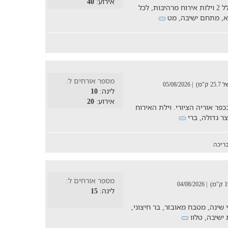
אירוע:
40
בואו ליהנות ממתחם נופש מפנק בדרום, הכולל 2 וילות אירוח מרהיבות, לכל
פא, מתחם ישיבה, מט
מספר אורחים ל:
"מ)
| 05/08/2026
לינה:
10
אירוע:
20
פר אוריה הציורי. וילת האירוח
ריכה
מספר אורחים ל:
| 04/08/2026
לינה:
15
יה, בריכת זרמים מחוממת, 3 חדרי שינה, מטבח מאובזר, בר חיצוני,
 ישיבה, טלוו