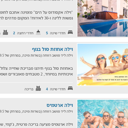
נפשות ללינה ו-30 לאירוח! המקום מדהים לחגיגות אירועים סולידיים יי
חדרי שינה
חדרי רחצה
ב
2
5
וילה אחוזת סול בנוף
וילה ליד מושב רווחה (בשדות מיכה, במרחק של 19.5 ק"מ)
באחוזת סול בנוף תיהנו מבריכת שחייה צלולה,
איכותיות במיוחד, 2 מטבחים מאובזרים ושפע הפתעות נוספות, לחו
חדרי שינה
בריכה
4
וילה ארטמיס
וילה ליד מושב רווחה (בשדות מיכה, במרחק של 19.5 ק"מ)