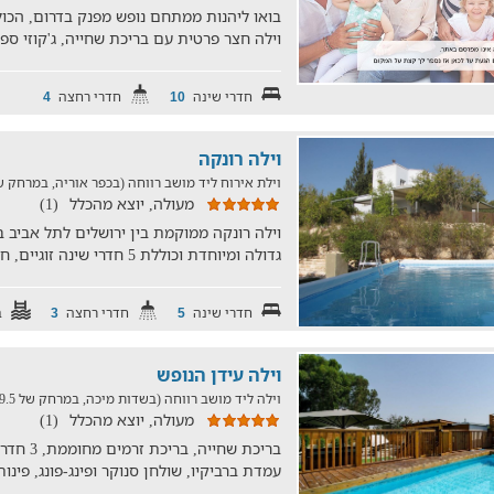
וילה חצר פרטית עם בריכת שחייה, ג'קוזי ס
חדרי שינה
חדרי רחצה
4
10
וילה רונקה
וילת אירוח ליד מושב רווחה (בכפר אוריה, במרחק של 25.7 ק
מעולה, יוצא מהכלל
(1)
וילה רונקה ממוקמת בין ירושלים לתל אביב בכ
גדולה ומיוחדת וכוללת 5 חדרי שינה זוגיים, חצר גדולה, ברי
חדרי שינה
חדרי רחצה
ב
3
5
וילה עידן הנופש
וילה ליד מושב רווחה (בשדות מיכה, במרחק של 19.5 ק"מ)
מעולה, יוצא מהכלל
(1)
בריכת שחי
עמדת ברביקיו, שולחן סנוקר ופינג-פונג, פינות