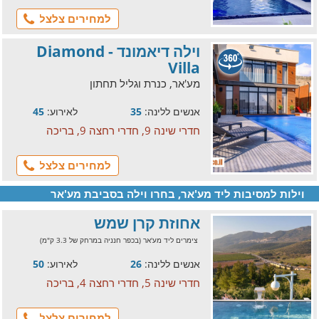
למחירים צלצל
וילה דיאמונד - Diamond
Villa
מע'אר, כנרת וגליל תחתון
אנשים ללינה:
35
לאירוע:
45
חדרי שינה 9, חדרי רחצה 9, בריכה
למחירים צלצל
וילות למסיבות ליד מע'אר, בחרו וילה בסביבת מע'אר
אחוזת קרן שמש
צימרים ליד מע'אר (בכפר חנניה במרחק של 3.3 ק"מ)
אנשים ללינה:
26
לאירוע:
50
חדרי שינה 5, חדרי רחצה 4, בריכה
למחירים צלצל