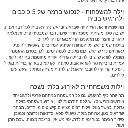
וילה למשפחות - לנפוש ברמה של 5 כוכבים
ולהרגיש בבית
מה שמייחד את הוילה זה שבראש ובראשונה היא בית לכל דבר ועניין.
יש בה סלון משותף, מספר חדרי שינה, דבר שמבטיח פרטיות מלאה
להורים וחצר עם מתקנים הן למבוגרים והן לילדים.
בוילות שמים דגש על הנוחות והפינוק המירביים שאפשר להעניק
לאורחים כדי שירגישו כמו מלכים לכמה ימים. לכן, בטרם ההזמנה
מומלץ לוודא שיש בוילה בריכה גדולה ועדיף מחוממת בחורף, ג'קוזי,
עמדת ברביקיו (גריל-גז או אבן), סאונה ו/או קמין, בעיקר בוילות בגליל
, ערכת קריוקי (לחובבי הז'אנר) שולחנות משחק ומתקני שעשועים
לילדים.
וילות משפחתיות לאירוע בלתי נשכח
מה יותר כיף להיפגש עם כל המשפחה במתחם פרטי ולחגוג יחד
אירועים מרגשים? יש לכם הזדמנות לציין אירוע משפחתי בוילה
גדולה, כאשר בעלי וילות רבים מציעים קישוטים מיוחדים, מבחר
שדרוגים כגון: ארוחת בוקר, טיפולי ספא, סדנאות וכדומה וכמובן
סידור הצימר עבור ימי הולדת, ימי נישואין, בר/בת מצווה, שבת חתן
ועוד.