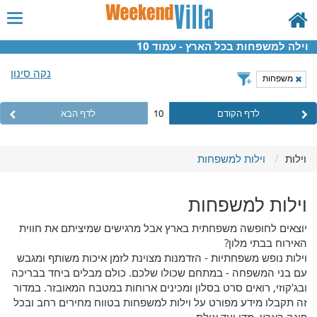
וילה למשפחות בכל הארץ - עמוד 10
נקה סינון
משפחות
לדף הקודם
10
לדף הבא
וילות
וילות למשפחות
וילות למשפחות
יוצאים לחופשה משפחתית בארץ אבל מרגישים שמיציתם את חווית
האירוח בבתי מלון?
וילות נופש משפחתיות - הזדמנות מצוינת לזמן איכות משותף ומגבש
עם בני המשפחה - במתחם שכולו שלכם. כולם מבלים ביחד בבריכה
ובג'קוזי, רואים סרט בסלון ומכינים ארוחות במטבח המאובזר. במדור
זה תקבלו מידע מפורט על וילות למשפחות בטווח מחירים רחב ובכל
פינה בארץ, מדן ועד אילת.