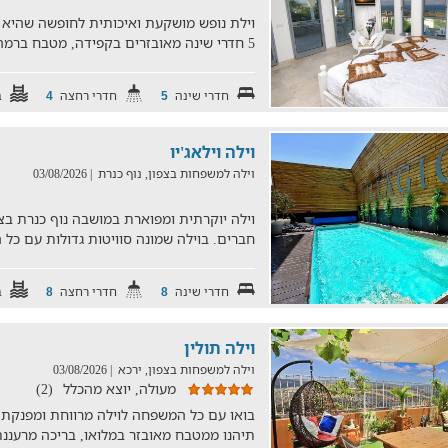
וילת נופש מושקעת ואיכותית לחופשה שהיא
5 חדרי שינה מאובזרים בקפידה, מטבח ברמה גבוהה, חצר מטופחת, ב
חדרי שינה
חדרי רחצה
ב
4
5
וילה וילאג'יו
וילה למשפחות בצפון, נוף כנרת
| 03/08/2026
וילה יוקרתית ומפוארת במושבה נוף כנרת ב
חברים. בוילה שמונה סוויטות גדולות עם כל 
חדרי שינה
חדרי רחצה
ב
8
8
וילה תולין
וילה למשפחות בצפון, ירכא
| 03/08/2026
מעולה, יוצא מהכלל
(2)
בואו עם כל המשפחה לוילה מרווחת ומפנקת מ
תיהנו ממטבח מאובזר במלואו, בריכה מרעננת,