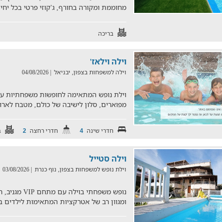
מחוממת ומקורה בחורף, ג'קוזי פרטי בכל יחי
בריכה
וילה וילאז'
וילה למשפחות בצפון, יבניאל
| 04/08/2026
וילת נופש המתאימה לחופשות משפחתיות עם
מפוארים, סלון לישיבה של כולם, מטבח לאר
חדרי שינה
חדרי רחצה
ב
2
4
וילה סטייל
וילת נופש למשפחות בצפון, נוף כנרת
| 03/08/2026
נופש משפחתי בו
ומגוון רב של אטרקציות המתאימות לילדים ב