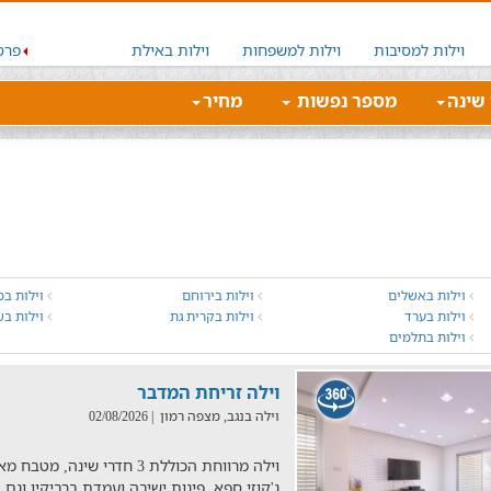
וילות למסיבות
וילות למשפחות
וילות באילת
פרס
 שינה
מספר נפשות
מחיר
וילות באשלים
וילות בירוחם
וילות במ
וילות בערד
וילות בקרית גת
וילות בש
וילות בתלמים
וילה זריחת המדבר
וילה בנגב, מצפה רמון
| 02/08/2026
וילה מרווחת הכוללת 3 חדרי ש
ג'קוזי ספא, פינות ישיבה ועמדת ברביקיו וגם