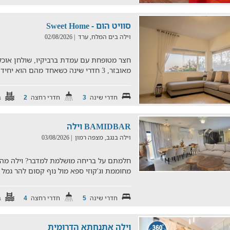
סוויט הום - Sweet Home
וילה בים המלח, ערד
| 02/08/2026
חצר מטופחת עם עמדת ברביקיו, שולחן אוכל ח
מאובזר, 3 חדרי שינה כשאחד מהם הוא יחידת הורים עם חדר רחצה, ס
חדרי שינה
חדרי רחצה
ב
2
3
BAMIDBAR וילה
וילה בנגב, מצפה רמון
| 03/08/2026
מחוממת וג'קוזי ספא מול נוף קסום להר גמ
חדרי שינה
חדרי רחצה
ב
4
5
וילה אתנחתא הדרומית