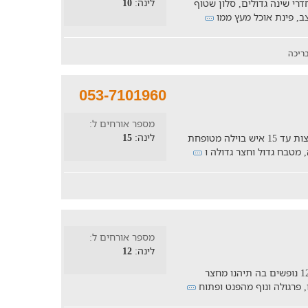
לינה:
10
ת בוטיק ייחודית עשויה באדמה נגוחה. 3 חדרי שינה גדולים, סלון שטוף
, פינת אוכל מעץ ממו
ריכה
053-7101960
מספר אורחים ל:
לינה:
15
חופשה מקסימה ומלאת נחת למשפחות וקבוצות עד 15 איש בוילה מטופחת
מספר אורחים ל:
לינה:
12
וילה עם 4 חדרי שינה המתאימה לאירוח של 12 נופשים בה תיהנו מחצר
 פרגולה ונוף מהפנט ופתוח