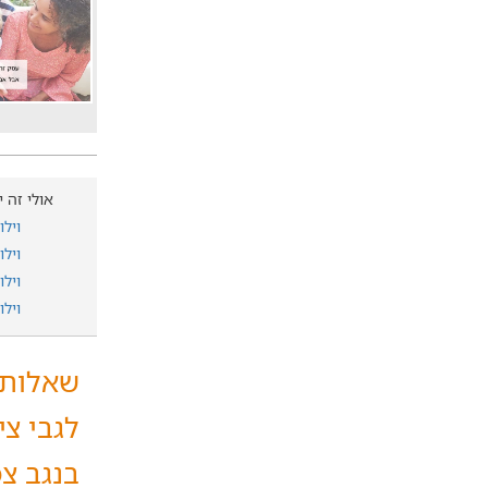
אולי זה י
ויל
ויל
ויל
ויל
שאלות 
לגבי צי
בנגב צפ