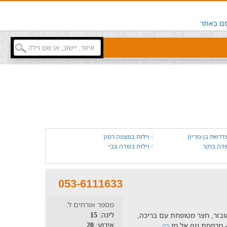
ם באתר
דרשת בן-גוריון
וילות במצפה רמון
דה בוקר
וילות בשדה צבי
053-6111633
מספר אורחים ל:
לינה:
15
ינה, מטבח מאובזר, חצר מטופחת עם בריכה,
אירוע:
20
 - מרפסת נוף אל מו